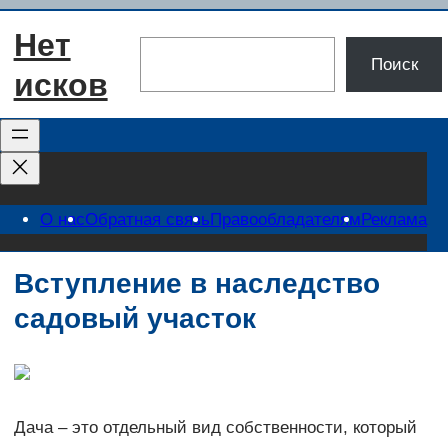
Перейти
Нет
к
Поиск
Поиск
содержимому
исков
О нас
Обратная связь
Правообладателям
Реклама
Вступление в наследство
садовый участок
Дача – это отдельный вид собственности, который