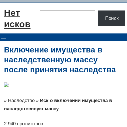
Перейти
Нет
к
Поиск
Поиск
содержимому
исков
Включение имущества в
наследственную массу
после принятия наследства
» Наследство »
Иск о включении имущества в
наследственную массу
2 940 просмотров