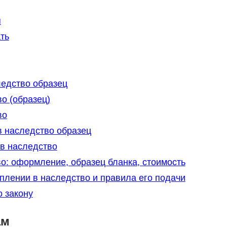
я
ть
ледство образец
о (образец)
во
в наследство образец
 в наследство
о: оформление, образец бланка, стоимость
плении в наследство и правила его подачи
 закону
ам