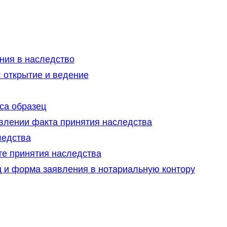
ния в наследство
 открытие и ведение
са образец
овлении факта принятия наследства
ледства
те принятия наследства
ц и форма заявления в нотариальную контору