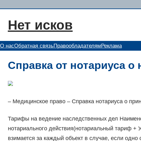
Перейти
к
Нет исков
содержимому
О нас
Обратная связь
Правообладателям
Реклама
Справка от нотариуса о
– Медицинское право – Справка нотариуса о при
Тарифы на ведение наследственных дел Наимено
нотариального действия(нотариальный тариф + 
взимается за каждый объект в случае, если одно 