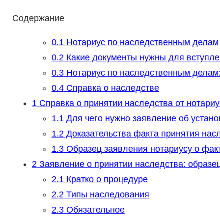
Содержание
0.1
Нотариус по наследственным делам
0.2
Какие документы нужны для вступле
0.3
Нотариус по наследственным делам:
0.4
Справка о наследстве
1
Справка о принятии наследства от нотариу
1.1
Для чего нужно заявление об устан
1.2
Доказательства факта принятия нас
1.3
Образец заявления нотариусу о фак
2
Заявление о принятии наследства: образе
2.1
Кратко о процедуре
2.2
Типы наследования
2.3
Обязательное