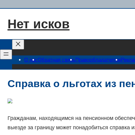
Перейти
к
Нет исков
содержимому
О нас
Обратная связь
Правообладателям
Рекл
Справка о льготах из п
Гражданам, находящимся на пенсионном обеспеч
выезде за границу может понадобиться справка и