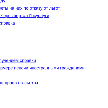
оду
ты на них по отказу от льгот
 через портал Госуслуги
справка
лучением справки
азмере пенсии иностранными гражданами
и права на льготы