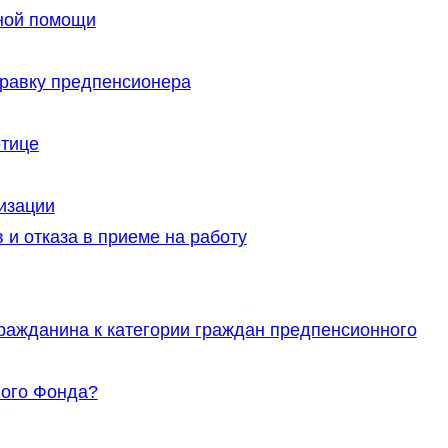
ной помощи
правку предпенсионера
отице
изации
и отказа в приеме на работу
гражданина к категории граждан предпенсионного
ного Фонда?