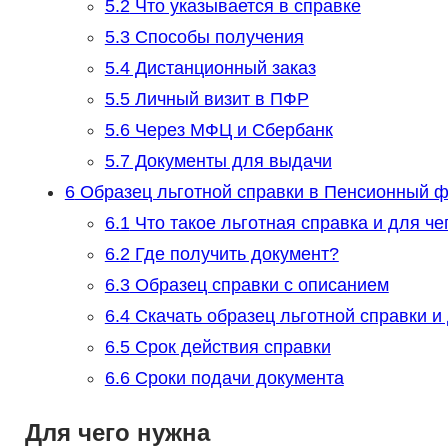
5.2
Что указывается в справке
5.3
Способы получения
5.4
Дистанционный заказ
5.5
Личный визит в ПФР
5.6
Через МФЦ и Сбербанк
5.7
Документы для выдачи
6
Образец льготной справки в Пенсионный ф
6.1
Что такое льготная справка и для че
6.2
Где получить документ?
6.3
Образец справки с описанием
6.4
Скачать образец льготной справки 
6.5
Срок действия справки
6.6
Сроки подачи документа
Для чего нужна