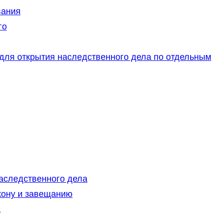
вания
го
для открытия наследственного дела по отдельным
аследственного дела
кону и завещанию
а