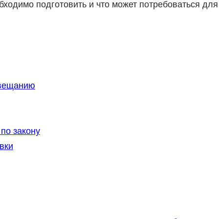
обходимо подготовить и что может потребоваться для
авещанию
по закону
вки