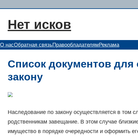
Перейти
к
Нет исков
содержимому
О нас
Обратная связь
Правообладателям
Реклама
Список документов для 
закону
Наследование по закону осуществляется в том сл
родственникам завещание. В этом случае близки
имущество в порядке очередности и оформить его