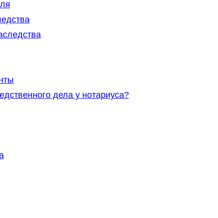
еля
ледства
аследства
нты
едственного дела у нотариуса?
а