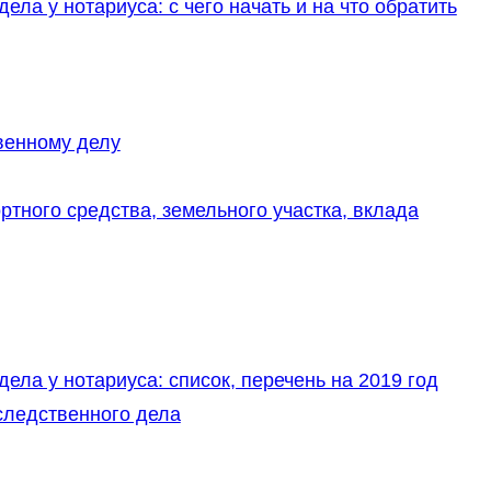
ла у нотариуса: с чего начать и на что обратить
венному делу
ного средства, земельного участка, вклада
ла у нотариуса: список, перечень на 2019 год
следственного дела