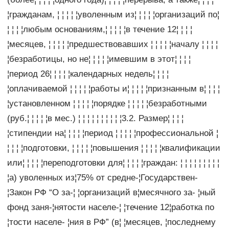
¦гражданам, ¦ ¦ ¦ ¦ ¦уволенным из¦ ¦ ¦ ¦ ¦организаций по¦
¦ ¦ ¦ ¦любым основаниям,¦ ¦ ¦ ¦ ¦в течение 12¦ ¦ ¦ ¦
¦месяцев, ¦ ¦ ¦ ¦ ¦предшествовавших ¦ ¦ ¦ ¦ ¦началу ¦ ¦ ¦ ¦
¦безработицы, но не¦ ¦ ¦ ¦ ¦имевшим в этот¦ ¦ ¦ ¦
¦период 26¦ ¦ ¦ ¦ ¦календарных недель¦ ¦ ¦ ¦
¦оплачиваемой ¦ ¦ ¦ ¦ ¦работы и¦ ¦ ¦ ¦ ¦признанным в¦ ¦ ¦ ¦
¦установленном ¦ ¦ ¦ ¦ ¦порядке ¦ ¦ ¦ ¦ ¦безработными
(руб.¦ ¦ ¦ ¦ ¦в мес.) ¦ ¦ ¦ ¦ ¦ ¦ ¦ ¦ ¦ ¦3.2. Размер¦ ¦ ¦ ¦
¦стипендии на¦ ¦ ¦ ¦ ¦период ¦ ¦ ¦ ¦ ¦профессиональной ¦
¦ ¦ ¦ ¦подготовки, ¦ ¦ ¦ ¦ ¦повышения ¦ ¦ ¦ ¦ ¦квалификации
или¦ ¦ ¦ ¦ ¦переподготовки для¦ ¦ ¦ ¦ ¦граждан: ¦ ¦ ¦ ¦ ¦ ¦ ¦ ¦ ¦
¦а) уволенных из¦75% от средне-¦Государствен-
¦Закон РФ “О за-¦ ¦организаций в¦месячного за- ¦ный
фонд заня-¦нятости населе-¦ ¦течение 12¦работка по
¦тости населе- ¦ния в РФ” (в¦ ¦месяцев, ¦последнему