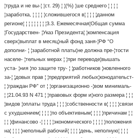
¦труда и не вы-¦ ¦ст. 29) ¦ ¦(%) ¦ше среднего ¦ ¦ ¦ ¦
¦заработка, ¦ ¦ ¦ ¦ ¦сложившегося в¦ ¦ ¦ ¦ ¦данном
регионе¦ ¦ ¦ ¦ ¦ ¦ ¦ ¦ ¦3.3. Ежемесячная¦Общая сумма
¦Государствен- ¦Указ Президента¦ ¦компенсация
сверх¦выплат в месяц¦ный фонд заня-¦РФ “О
дополни- ¦ ¦заработной платы¦не должна пре-¦тости
населе- ¦тельных мерах ¦ ¦при переводе¦вышать
уста- ¦ния ¦по защите тру- ¦ ¦работников ¦новленного
за-¦ ¦довых прав ¦ ¦предприятий любых¦конодательст-
¦ ¦граждан РФ” от ¦ ¦организационно -¦вом минималь-
¦ ¦21.04.93 N 471 ¦ ¦правовых форм и¦ного размера ¦ ¦ ¦
¦видов ¦оплаты труда ¦ ¦ ¦ ¦собственности в¦ ¦ ¦ ¦ ¦связи
с ухудшением¦ ¦ ¦ ¦ ¦по объективным¦ ¦ ¦ ¦ ¦причинам ¦ ¦
¦ ¦ ¦финансово -¦ ¦ ¦ ¦ ¦экономического ¦ ¦ ¦ ¦ ¦положения
на¦ ¦ ¦ ¦ ¦неполный рабочий¦ ¦ ¦ ¦ ¦день, неполную¦ ¦ ¦ ¦