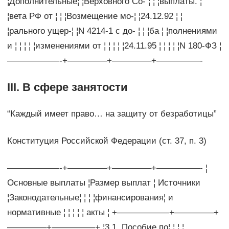
¦Дополнительные¦ ¦Верховного Со- ¦ ¦ ¦выплаты. ¦
¦вета РФ от ¦ ¦ ¦Возмещение мо-¦ ¦24.12.92 ¦ ¦
¦рального ущер-¦ ¦N 4214-1 с до- ¦ ¦ ¦ба ¦ ¦полнениями
и ¦ ¦ ¦ ¦ ¦изменениями от ¦ ¦ ¦ ¦ ¦24.11.95 ¦ ¦ ¦ ¦ ¦N 180-ФЗ ¦
——————-+————–+————–+—————-
III. В сфере занятости
“Каждый имеет право… на защиту от безработицы”
Конституция Российской Федерации (ст. 37, п. 3)
——————-+————–+————–+—————- ¦
Основные выплаты ¦Размер выплат ¦ Источники
¦Законодательные¦ ¦ ¦ ¦финансирования¦ и
нормативные ¦ ¦ ¦ ¦ ¦ акты ¦ +——————+————–+
————–+—————+ ¦3.1. Пособие по¦ ¦ ¦ ¦