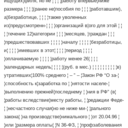
ищущих¦филя, но не ¦ ¦ ¦ ¦работу впервые¦ниже
размера ¦ ¦ ¦ ¦(ранее не¦пособия по ¦ ¦ ¦ ¦работавшим),
а¦безработице, ¦ ¦ ¦ ¦также уволенных
из¦предусмотренн-¦ ¦ ¦ ¦организаций в¦ого для этой ¦ ¦
¦ ¦течение 12¦категории ¦ ¦ ¦ ¦месяцев, ¦граждан ¦ ¦ ¦
¦предшествовавших ¦ ¦ ¦ ¦ ¦началу ¦ ¦ ¦ ¦ ¦безработицы,
и¦ ¦ ¦ ¦ ¦имевших в этот¦ ¦ ¦ ¦ ¦период ¦ ¦ ¦ ¦
¦оплачиваемую ¦ ¦ ¦ ¦ ¦работу менее 26¦ ¦ ¦ ¦
¦календарных недель¦ ¦ ¦ ¦ ¦(руб. в мес.) ¦ ¦ ¦ ¦ ¦ ¦ ¦ ¦ ¦ ¦в)
утративших¦100% среднего ¦ – ” – ¦Закон РФ “О за-¦
¦способность к¦заработка по ¦ ¦нятости населе-¦
¦выполнению прежней¦последнему ¦ ¦ния в РФ” (в¦
¦работы вследствие¦месту работы, ¦ ¦редакции Феде-
¦ ¦несчастного случая¦но не ниже ми-¦ ¦рального
закона¦ ¦на производстве¦нимального ¦ ¦от 20.04.96 ¦
¦или ¦размера оплаты¦ ¦N 36-ФЗ, ¦ ¦профзаболевания