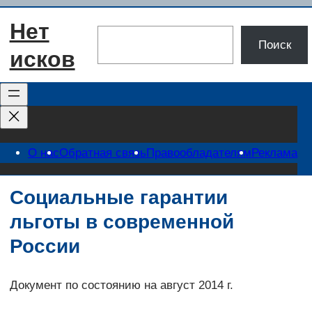
Перейти
Нет
к
Поиск
Поиск
содержимому
исков
О нас
Обратная связь
Правообладателям
Реклама
Социальные гарантии
льготы в современной
России
Документ по состоянию на август 2014 г.