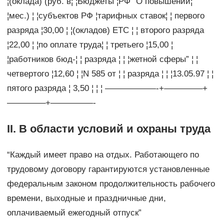
¦(оклада) (руб. в¦ ¦Бюджеты ¦РФ “О повышении¦
¦мес.) ¦ ¦субъектов РФ ¦тарифных ставок¦ ¦ первого
разряда ¦30,00 ¦ ¦(окладов) ЕТС ¦ ¦ второго разряда
¦22,00 ¦ ¦по оплате труда¦ ¦ третьего ¦15,00 ¦
¦работников бюд-¦ ¦ разряда ¦ ¦ ¦жетной сферы” ¦ ¦
четвертого ¦12,60 ¦ ¦N 585 от ¦ ¦ разряда ¦ ¦ ¦13.05.97 ¦ ¦
пятого разряда ¦ 3,50 ¦ ¦ ¦ ——————-+————–+
————–+—————-
II. В области условий и охраны труда
“Каждый имеет право на отдых. Работающего по
трудовому договору гарантируются установленные
федеральным законом продолжительность рабочего
времени, выходные и праздничные дни,
оплачиваемый ежегодный отпуск”