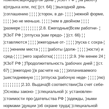
в¦отдыха или, по¦ ¦(ст. 64) ¦ ¦выходной день
¦соглашению ¦ ¦ ¦ ¦ ¦сторон, в де- ¦ ¦ ¦ ¦ ¦нежной форме,
¦ ¦ ¦ ¦ ¦но не меньше, ¦ ¦ ¦ ¦ ¦чем в двойном ¦ ¦ ¦ ¦
¦размере ¦ ¦ ¦ ¦ ¦ ¦ ¦ ¦ ¦2.8. Ежегодные¦Всем работни- ¦
¦КЗоТ РФ ¦ ¦отпуска ¦кам предо- ¦ ¦(ст. 66) ¦ ¦
¦ставляются ¦ ¦ ¦ ¦ ¦ежегодные от- ¦ ¦ ¦ ¦ ¦пуска с сохра-¦
¦ ¦ ¦ ¦нением места ¦ ¦ ¦ ¦ ¦работы (долж- ¦ ¦ ¦ ¦ ¦ности) и
сред-¦ ¦ ¦ ¦ ¦него заработка¦ ¦ ¦ ¦ ¦ ¦ ¦ ¦ ¦2.9. ¦Не менее 24 ¦
¦КЗоТ РФ ¦ ¦Продолжительность ¦рабочих дней ¦ ¦(ст.
67) ¦ ¦ежегодно ¦(в расчете на ¦ ¦ ¦ ¦оплачиваемого
¦шестидневную ¦ ¦ ¦ ¦отпуска ¦рабочую неде- ¦ ¦ ¦ ¦ ¦лю)
¦ ¦ ¦ ¦ ¦ ¦ ¦ ¦ ¦2.10. Выдача¦В соответствии¦За счет себе-
¦Основы законо- ¦ ¦специальной ¦с установлен-
¦стоимости про-¦дательства РФ ¦ ¦одежды, ¦ными
нормами ¦дукции ¦об охране труда¦ ¦специальной