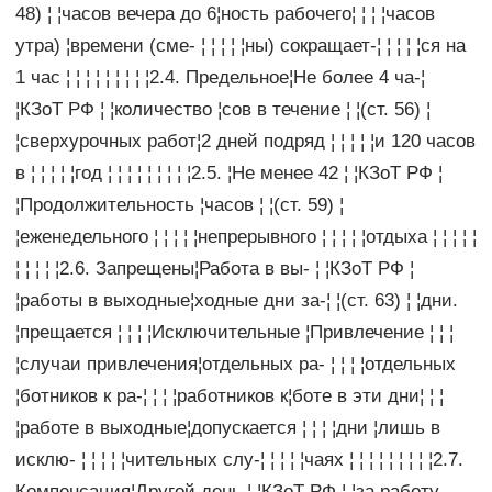
48) ¦ ¦часов вечера до 6¦ность рабочего¦ ¦ ¦ ¦часов
утра) ¦времени (сме- ¦ ¦ ¦ ¦ ¦ны) сокращает-¦ ¦ ¦ ¦ ¦ся на
1 час ¦ ¦ ¦ ¦ ¦ ¦ ¦ ¦ ¦2.4. Предельное¦Не более 4 ча-¦
¦КЗоТ РФ ¦ ¦количество ¦сов в течение ¦ ¦(ст. 56) ¦
¦сверхурочных работ¦2 дней подряд ¦ ¦ ¦ ¦ ¦и 120 часов
в ¦ ¦ ¦ ¦ ¦год ¦ ¦ ¦ ¦ ¦ ¦ ¦ ¦ ¦2.5. ¦Не менее 42 ¦ ¦КЗоТ РФ ¦
¦Продолжительность ¦часов ¦ ¦(ст. 59) ¦
¦еженедельного ¦ ¦ ¦ ¦ ¦непрерывного ¦ ¦ ¦ ¦ ¦отдыха ¦ ¦ ¦ ¦ ¦
¦ ¦ ¦ ¦ ¦2.6. Запрещены¦Работа в вы- ¦ ¦КЗоТ РФ ¦
¦работы в выходные¦ходные дни за-¦ ¦(ст. 63) ¦ ¦дни.
¦прещается ¦ ¦ ¦ ¦Исключительные ¦Привлечение ¦ ¦ ¦
¦случаи привлечения¦отдельных ра- ¦ ¦ ¦ ¦отдельных
¦ботников к ра-¦ ¦ ¦ ¦работников к¦боте в эти дни¦ ¦ ¦
¦работе в выходные¦допускается ¦ ¦ ¦ ¦дни ¦лишь в
исклю- ¦ ¦ ¦ ¦ ¦чительных слу-¦ ¦ ¦ ¦ ¦чаях ¦ ¦ ¦ ¦ ¦ ¦ ¦ ¦ ¦2.7.
Компенсация¦Другой день ¦ ¦КЗоТ РФ ¦ ¦за работу