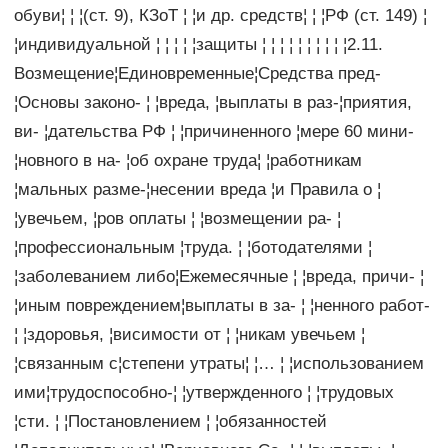
обуви¦ ¦ ¦(ст. 9), КЗоТ ¦ ¦и др. средств¦ ¦ ¦РФ (ст. 149) ¦
¦индивидуальной ¦ ¦ ¦ ¦ ¦защиты ¦ ¦ ¦ ¦ ¦ ¦ ¦ ¦ ¦ ¦2.11.
Возмещение¦Единовременные¦Средства пред-
¦Основы законо- ¦ ¦вреда, ¦выплаты в раз-¦приятия,
ви- ¦дательства РФ ¦ ¦причиненного ¦мере 60 мини-
¦новного в на- ¦об охране труда¦ ¦работникам
¦мальных разме-¦несении вреда ¦и Правила о ¦
¦увечьем, ¦ров оплаты ¦ ¦возмещении ра- ¦
¦профессиональным ¦труда. ¦ ¦ботодателями ¦
¦заболеванием либо¦Ежемесячные ¦ ¦вреда, причи- ¦
¦иным повреждением¦выплаты в за- ¦ ¦ненного работ-
¦ ¦здоровья, ¦висимости от ¦ ¦никам увечьем ¦
¦связанным с¦степени утраты¦ ¦… ¦ ¦использованием
ими¦трудоспособно-¦ ¦утвержденного ¦ ¦трудовых
¦сти. ¦ ¦Постановлением ¦ ¦обязанностей