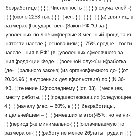
¦безработице ¦ ¦ ¦ ¦ ¦Численность ¦ ¦ ¦ ¦ ¦получателей -¦
¦ ¦ ¦ ¦около 2258 тыс.¦ ¦ ¦ ¦ ¦чел. ¦ ¦ ¦ ¦ ¦ ¦ ¦ ¦ ¦ ¦а) для лиц,¦в
размерах:¦Государствен- ¦Закон РФ “О за-¦
¦уволенных по любым¦первые 3 мес.¦ный фонд заня-
¦нятости населе-¦ ¦основаниям; ¦- 75% средне- ¦тости
населе- ¦ния в РФ” (в¦ ¦уволенных с¦месячного за-
¦ния ¦редакции Феде- ¦ ¦военной службы и¦работка
(де- ¦ ¦рального закона¦ ¦из органов¦нежного до- ¦ ¦от
20.04.96 ¦ ¦внутренних дел в¦вольствия) по ¦ ¦N 36-
ФЗ, ¦ ¦течение 12¦последнему ¦ ¦ст. 33) ¦ ¦месяцев,
¦месту работы, ¦ ¦ ¦ ¦предшествовавших ¦следующие
4 ¦ ¦ ¦ ¦началу ¦мес. – 60%, в ¦ ¦ ¦ ¦безработицы,
и¦дальнейшем – ¦ ¦ ¦ ¦имевших в этот¦45%, но не ни-¦
¦ ¦ ¦период ¦же минимально-¦ ¦ ¦ ¦оплачиваемую ¦го
размера оп-¦ ¦ ¦ ¦работу не менее 26¦латы труда и ¦ ¦ ¦