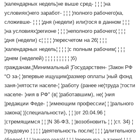
¦календарных недель¦не выше сред- ¦ ¦ ¦ ¦на
условиях¦него заработ- ¦ ¦ ¦ ¦полного рабочего¦ка,
сложивше- ¦ ¦ ¦ ¦дня (недели) или¦гося в данном ¦ ¦ ¦
¦на условиях¦регионе ¦ ¦ ¦ ¦неполного рабочего¦ ¦ ¦ ¦
¦дня (недели) с¦ ¦ ¦ ¦ ¦пересчетом на 26¦ ¦ ¦ ¦
¦календарных недель¦ ¦ ¦ ¦ ¦с полным рабочим¦ ¦ ¦ ¦
¦днем (неделей) ¦ ¦ ¦ ¦ ¦ ¦ ¦ ¦ ¦ ¦б)
гражданам,¦Минимальный ¦Государствен- ¦Закон РФ
“О за-¦ ¦впервые ищущим¦размер оплаты ¦ный фонд
заня-¦нятости населе-¦ ¦работу (ранее не¦труда ¦тости
населе- ¦ния в РФ” (в¦ ¦работавшим), не¦ ¦ния
¦редакции Феде- ¦ ¦имеющим профессии¦ ¦ ¦рального
закона¦ ¦(специальности), ¦ ¦ ¦от 20.04.96 ¦
¦стремящимся ¦ ¦ ¦N 36-ФЗ, ¦ ¦возобновить ¦ ¦ ¦ст. 34) ¦
¦трудовую ¦ ¦ ¦ ¦ ¦деятельность после¦ ¦ ¦ ¦ ¦длительного
(более¦ ¦ ¦ ¦ ¦одного года)¦ ¦ ¦ ¦ ¦перерыва, а также¦ ¦ ¦ ¦