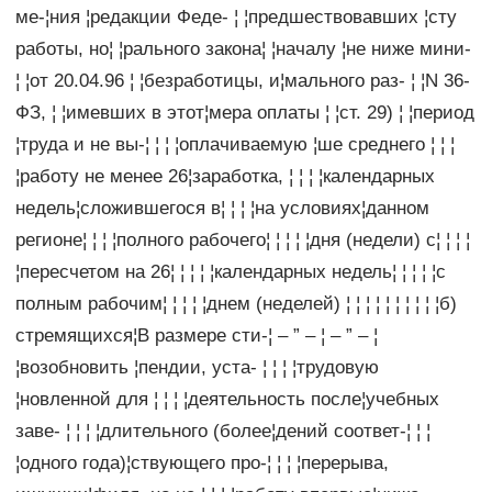
ме-¦ния ¦редакции Феде- ¦ ¦предшествовавших ¦сту
работы, но¦ ¦рального закона¦ ¦началу ¦не ниже мини-
¦ ¦от 20.04.96 ¦ ¦безработицы, и¦мального раз- ¦ ¦N 36-
ФЗ, ¦ ¦имевших в этот¦мера оплаты ¦ ¦ст. 29) ¦ ¦период
¦труда и не вы-¦ ¦ ¦ ¦оплачиваемую ¦ше среднего ¦ ¦ ¦
¦работу не менее 26¦заработка, ¦ ¦ ¦ ¦календарных
недель¦сложившегося в¦ ¦ ¦ ¦на условиях¦данном
регионе¦ ¦ ¦ ¦полного рабочего¦ ¦ ¦ ¦ ¦дня (недели) с¦ ¦ ¦ ¦
¦пересчетом на 26¦ ¦ ¦ ¦ ¦календарных недель¦ ¦ ¦ ¦ ¦с
полным рабочим¦ ¦ ¦ ¦ ¦днем (неделей) ¦ ¦ ¦ ¦ ¦ ¦ ¦ ¦ ¦ ¦б)
стремящихся¦В размере сти-¦ – ” – ¦ – ” – ¦
¦возобновить ¦пендии, уста- ¦ ¦ ¦ ¦трудовую
¦новленной для ¦ ¦ ¦ ¦деятельность после¦учебных
заве- ¦ ¦ ¦ ¦длительного (более¦дений соответ-¦ ¦ ¦
¦одного года)¦ствующего про-¦ ¦ ¦ ¦перерыва,