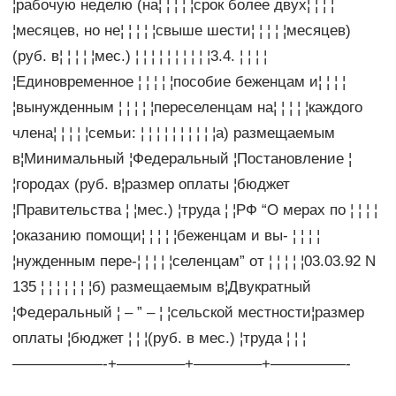
¦рабочую неделю (на¦ ¦ ¦ ¦ ¦срок более двух¦ ¦ ¦ ¦
¦месяцев, но не¦ ¦ ¦ ¦ ¦свыше шести¦ ¦ ¦ ¦ ¦месяцев)
(руб. в¦ ¦ ¦ ¦ ¦мес.) ¦ ¦ ¦ ¦ ¦ ¦ ¦ ¦ ¦ ¦3.4. ¦ ¦ ¦ ¦
¦Единовременное ¦ ¦ ¦ ¦ ¦пособие беженцам и¦ ¦ ¦ ¦
¦вынужденным ¦ ¦ ¦ ¦ ¦переселенцам на¦ ¦ ¦ ¦ ¦каждого
члена¦ ¦ ¦ ¦ ¦семьи: ¦ ¦ ¦ ¦ ¦ ¦ ¦ ¦ ¦ ¦а) размещаемым
в¦Минимальный ¦Федеральный ¦Постановление ¦
¦городах (руб. в¦размер оплаты ¦бюджет
¦Правительства ¦ ¦мес.) ¦труда ¦ ¦РФ “О мерах по ¦ ¦ ¦ ¦
¦оказанию помощи¦ ¦ ¦ ¦ ¦беженцам и вы- ¦ ¦ ¦ ¦
¦нужденным пере-¦ ¦ ¦ ¦ ¦селенцам” от ¦ ¦ ¦ ¦ ¦03.03.92 N
135 ¦ ¦ ¦ ¦ ¦ ¦ ¦б) размещаемым в¦Двукратный
¦Федеральный ¦ – ” – ¦ ¦сельской местности¦размер
оплаты ¦бюджет ¦ ¦ ¦(руб. в мес.) ¦труда ¦ ¦ ¦
——————-+————–+————–+—————-