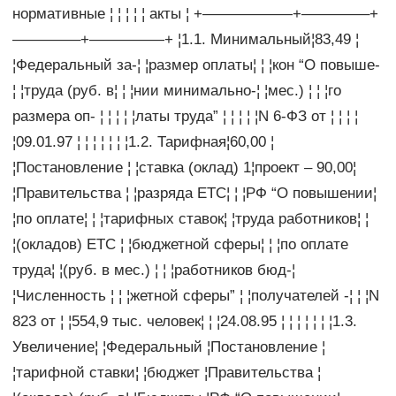
нормативные ¦ ¦ ¦ ¦ ¦ акты ¦ +——————+————–+
————–+—————+ ¦1.1. Минимальный¦83,49 ¦
¦Федеральный за-¦ ¦размер оплаты¦ ¦ ¦кон “О повыше-
¦ ¦труда (руб. в¦ ¦ ¦нии минимально-¦ ¦мес.) ¦ ¦ ¦го
размера оп- ¦ ¦ ¦ ¦ ¦латы труда” ¦ ¦ ¦ ¦ ¦N 6-ФЗ от ¦ ¦ ¦ ¦
¦09.01.97 ¦ ¦ ¦ ¦ ¦ ¦ ¦1.2. Тарифная¦60,00 ¦
¦Постановление ¦ ¦ставка (оклад) 1¦проект – 90,00¦
¦Правительства ¦ ¦разряда ЕТС¦ ¦ ¦РФ “О повышении¦
¦по оплате¦ ¦ ¦тарифных ставок¦ ¦труда работников¦ ¦
¦(окладов) ЕТС ¦ ¦бюджетной сферы¦ ¦ ¦по оплате
труда¦ ¦(руб. в мес.) ¦ ¦ ¦работников бюд-¦
¦Численность ¦ ¦ ¦жетной сферы” ¦ ¦получателей -¦ ¦ ¦N
823 от ¦ ¦554,9 тыс. человек¦ ¦ ¦24.08.95 ¦ ¦ ¦ ¦ ¦ ¦ ¦1.3.
Увеличение¦ ¦Федеральный ¦Постановление ¦
¦тарифной ставки¦ ¦бюджет ¦Правительства ¦