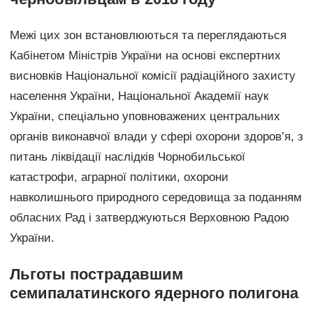
Межі цих зон встановлюються та переглядаються
Кабінетом Міністрів України на основі експертних
висновків Національної комісії радіаційного захисту
населення України, Національної Академії наук
України, спеціально уповноважених центральних
органів виконавчої влади у сфері охорони здоров’я, з
питань ліквідації наслідків Чорнобильської
катастрофи, аграрної політики, охорони
навколишнього природного середовища за поданням
обласних Рад і затверджуються Верховною Радою
України.
Льготы пострадавшим
семипалатинского ядерного полигона