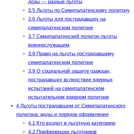
дозы — разные льготы
3.5
Льготы по Семипалатинскому полигону
3.6
Льготы для пострадавших на
семипалатинском полигоне
3.7
Семипалатинский полигон льготы
военнослужащим
3.8
Право на льготы пострадавшему
семипалатинском полигоне
3.9
О социальной защите гpаждан,
постpадавших вследствие ядеpных
испытаний на семипалатинском
испытательном ядеpном полигоне
4
Льготы пострадавшим от Cемипалатинского
полигона: виды и порядок оформления
4.1
Кто входит в льготную категорию
4.2
Преференции льготников