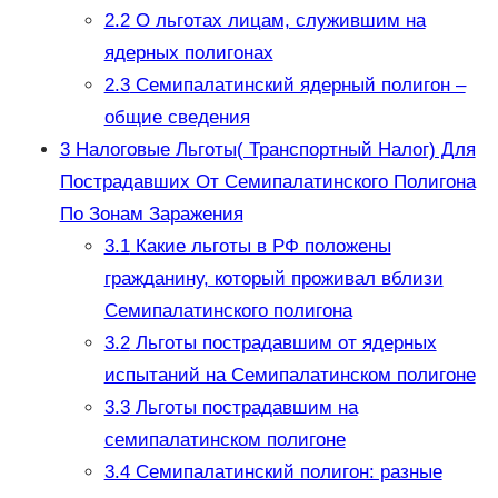
2.2
О льготах лицам, служившим на
ядерных полигонах
2.3
Семипалатинский ядерный полигон –
общие сведения
3
Налоговые Льготы( Транспортный Налог) Для
Пострадавших От Семипалатинского Полигона
По Зонам Заражения
3.1
Какие льготы в РФ положены
гражданину, который проживал вблизи
Семипалатинского полигона
3.2
Льготы пострадавшим от ядерных
испытаний на Семипалатинском полигоне
3.3
Льготы пострадавшим на
семипалатинском полигоне
3.4
Семипалатинский полигон: разные