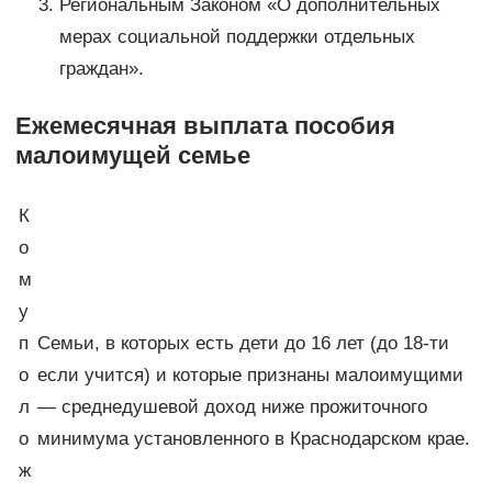
Региональным Законом «О дополнительных
мерах социальной поддержки отдельных
граждан».
Ежемесячная выплата пособия
малоимущей семье
К
о
м
у
п
Семьи, в которых есть дети до 16 лет (до 18-ти
о
если учится) и которые признаны малоимущими
л
— среднедушевой доход ниже прожиточного
о
минимума установленного в Краснодарском крае.
ж