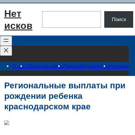
Перейти
Нет
к
Поиск
Поиск
содержимому
исков
О нас
Обратная связь
Правообладателям
Реклама
Региональные выплаты при
рождении ребенка
краснодарском крае