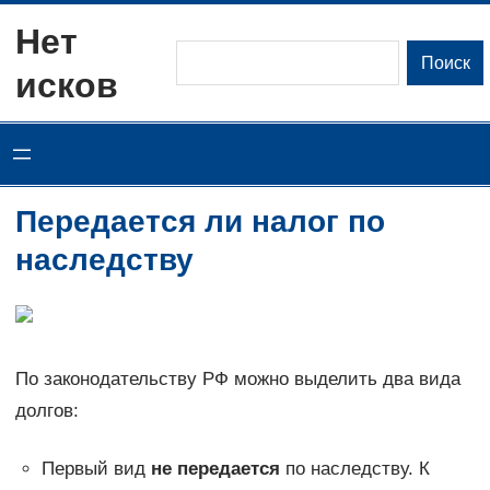
Перейти
Нет
к
Поиск
Поиск
исков
содержимому
Передается ли налог по
наследству
По законодательству РФ можно выделить два вида
долгов:
Первый вид
не передается
по наследству. К