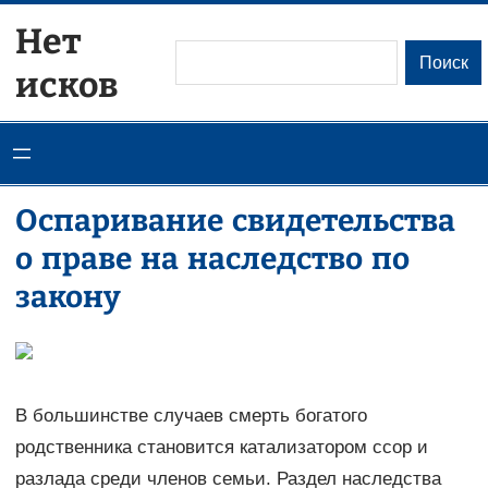
Перейти
Нет
к
Поиск
Поиск
исков
содержимому
Оспаривание свидетельства
о праве на наследство по
закону
В большинстве случаев смерть богатого
родственника становится катализатором ссор и
разлада среди членов семьи. Раздел наследства