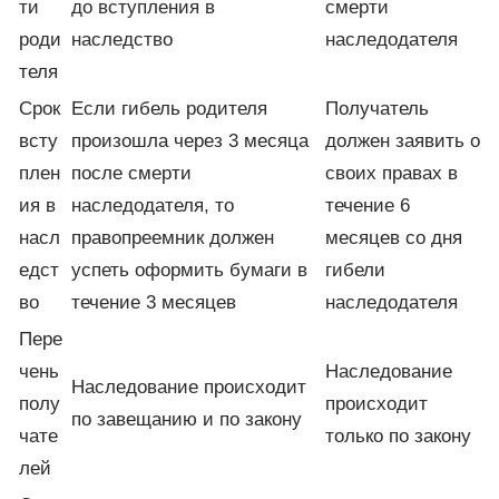
ти
до вступления в
смерти
роди
наследство
наследодателя
теля
Срок
Если гибель родителя
Получатель
всту
произошла через 3 месяца
должен заявить о
плен
после смерти
своих правах в
ия в
наследодателя, то
течение 6
насл
правопреемник должен
месяцев со дня
едст
успеть оформить бумаги в
гибели
во
течение 3 месяцев
наследодателя
Пере
чень
Наследование
Наследование происходит
полу
происходит
по завещанию и по закону
чате
только по закону
лей