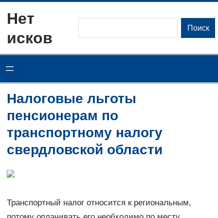
Перейти
Нет
к
Поиск
Поиск
исков
содержимому
Налоговые льготы
пенсионерам по
транспортному налогу
свердловской области
Транспортный налог относится к региональным,
потому оплачивать его необходимо по месту