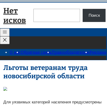
Перейти
Нет
к
Поиск
Поиск
содержимому
исков
О нас
Обратная связь
Правообладателям
Реклама
Льготы ветеранам труда
новосибирской области
Для уязвимых категорий населения предусмотрены