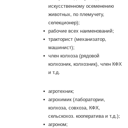
искусственному осеменению
животных, по племучету,
селекционер);
рабочие всех наименований;
тракторист (механизатор,
машинист);
член колхоза (рядовой
колхозник, колхозник), член КФХ
и т.д.
агротехник;
агрохимик (лаборатории,
колхоза, совхоза, КФХ,
сельскохоз. кооператива и т.д.);
агроном;