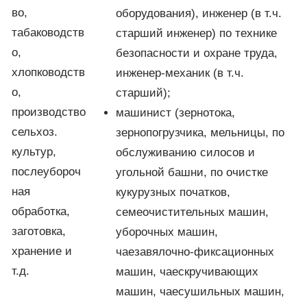
во,
оборудования), инженер (в т.ч.
табаководств
старший инженер) по технике
о,
безопасности и охране труда,
хлопководств
инженер-механик (в т.ч.
о,
старший);
производство
машинист (зернотока,
сельхоз.
зернопогрузчика, мельницы, по
культур,
обслуживанию силосов и
послеубороч
угольной башни, по очистке
ная
кукурузных початков,
обработка,
семеочистительных машин,
заготовка,
уборочных машин,
хранение и
чаезавялочно-фиксационных
т.д.
машин, чаескручивающих
машин, чаесушильных машин,