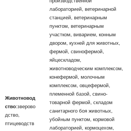
производственной
лабораторией, ветеринарной
станцией, ветеринарным
пунктом, ветеринарным
участком, виварием, конным
двором, кухней для животных,
фермой, свинофермой,
яйцескладом,
животноводческим комплексом,
конефермой, молочным
комплексом, овцефермой,
племенной базой, свино-
Животновод
товарной фермой, складом
ство
:зверово
санитарного боя животных,
дство,
убойным пунктом, кормовой
птицеводств
лабораторией, кормоцехом,