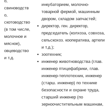
о,
инкубаторием, молочно-
свиноводств
товарной фермой, машинным
о,
двором, складом запчастей;
скотоводство
директор, ген. директор,
(в том числе,
председатель (колхоза, совхоза,
молочное и
сельскохоз. кооператива, артели
мясное),
и т.д.);
овцеводство
зоотехник;
и т.д.
инженер животноводства (глав.
инженер птицефабрики, глав.
инженер-теплотехник, инженер
(старш. инженер) по технике
безопасности и охране труда,
старший инженер (по
зерноочистительным машинам,