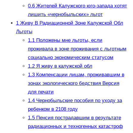
0.6
Жителей Калужского юго-запада хотят
лишить «чернобыльских» льгот
1
Живу В Радиационной Зоне Калужской Обл
Льготы
1.1
Положены мне льготы, если
проживала в зоне проживания с льготным
социально экономическим статусом
1.2
Я живу в калужской обл
1.3
Компенсации лицам, проживавшим в
зонах экологического бедствия Версия
для печати
1.4
Чернобыльские пособия по уходу за
ребенком в 2108 году
1.5
Пенсия пострадавшим в результате
радиационных и техногенных катастроф