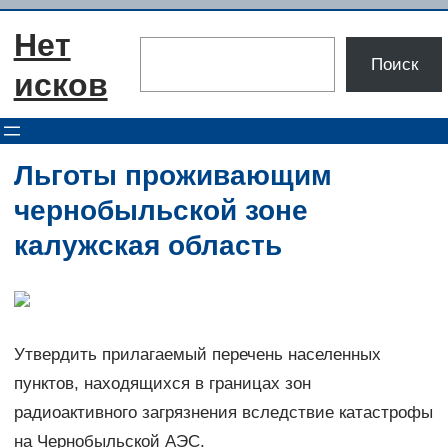
Перейти
Нет
к
Поиск
Поиск
содержимому
исков
Льготы проживающим
чернобыльской зоне
калужская область
Утвердить прилагаемый перечень населенных
пунктов, находящихся в границах зон
радиоактивного загрязнения вследствие катастрофы
на Чернобыльской АЭС.