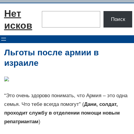
Перейти
Нет
к
Поиск
Поиск
содержимому
исков
Льготы после армии в
израиле
“Это очень здорово понимать, что Армия – это одна
семья. Что тебе всегда помогут” (
Дани, солдат,
проходит службу в отделении помощи новым
репатриантам
)