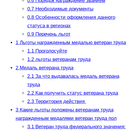
0.6
Порядок награждение званием
0.7
Необходимые документы
0.8
Особенности оформления данного
статуса в регионах
0.9
Перечень льгот
1
Льготы награжденным медалью ветеран труда
1.1
Проголосуйте
1.2
льготы ветеранам труда
2
Медаль ветерана труда
2.1
За что выдавалась медаль ветерана
труда
2.2
Как получить статус ветерана труда
2.3
Территория действия
3
Какие льготы положены ветеранам труда
награжденным медалями ветеран труда пол
3.1
Ветеран труда федерального значения: