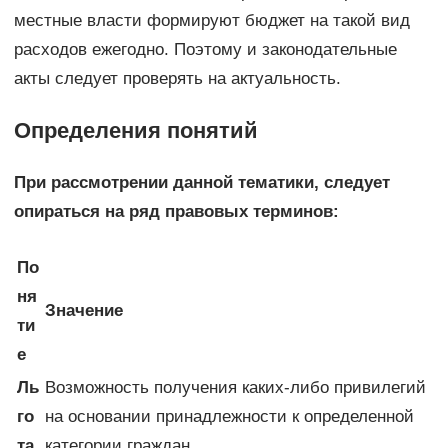
местные власти формируют бюджет на такой вид
расходов ежегодно. Поэтому и законодательные
акты следует проверять на актуальность.
Определения понятий
При рассмотрении данной тематики, следует
опираться на ряд правовых терминов:
По
ня
Значение
ти
е
Ль
Возможность получения каких-либо привилегий
го
на основании принадлежности к определенной
та
категории граждан