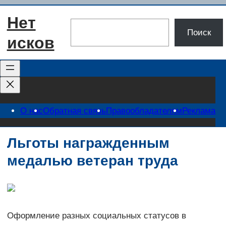
Перейти
Нет
к
Поиск
Поиск
содержимому
исков
О нас
Обратная связь
Правообладателям
Реклама
Льготы награжденным
медалью ветеран труда
Оформление разных социальных статусов в