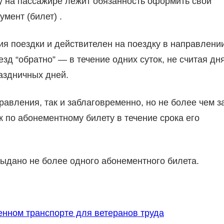
 на пассажире лежит обязанность оформить свой
мент (билет) .
я поездки и действителен на поездку в направлени
оезд “обратно” — в течение одних суток, не считая дн
аздничных дней.
авления, так и заблаговременно, но не более чем з
к по абонементному билету в течение срока его
ыдано не более одного абонементного билета.
енном транспорте для ветеранов труда