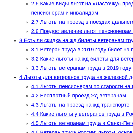
2.6
Какие виды льгот на «Ласточку» пре
пенсионерам и инвалидам
2.7
Льготы на проезд в поездах дальнег
2.8
Предоставление льгот пенсионерам 
3
Есть ли скидка на жд билеты ветеранам тр
3.1
Ветеран труда в 2019 году билет на 
3.2
Какие льготы на жд билеты для вете
3.3
Льготы ветеранам труда в 2019 году
4
Льготы для ветеранов труда на железной д
4.1
Льготы пенсионерам по старости на 
4.2
Бесплатный проезд жд ветеранам
4.3
Льготы на проезд на жд транспорте
4.4
Какие льготы у ветеранов труда в Ро
4.5
Льготы ветеранам труда в Санкт-Пет
4.6
Ветеран труда России: льготы, осно