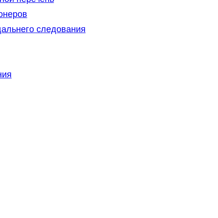
онеров
дальнего следования
ния