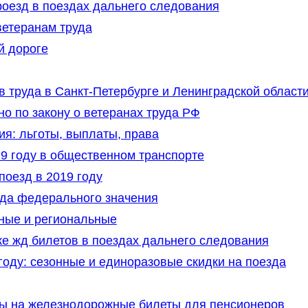
роезд в поездах дальнего следования
ветеранам труда
й дороге
 труда в Санкт-Петербурге и Ленинградской област
о по закону о ветеранах труда РФ
я: льготы, выплаты, права
9 году в общественном транспорте
поезд в 2019 году
уда федерального значения
ные и региональные
пке жд билетов в поездах дальнего следования
оду: сезонные и единоразовые скидки на поезда
ты на железнодорожные билеты для пенсионеров