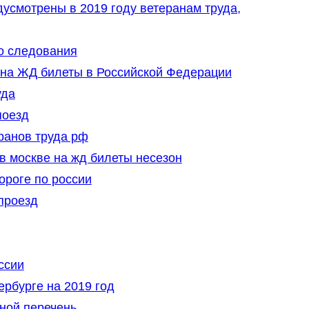
дусмотрены в 2019 году ветеранам труда,
о следования
на ЖД билеты в Российской Федерации
уда
поезд
ранов труда рф
 в москве на жд билеты несезон
ороге по россии
проезд
ссии
ербурге на 2019 год
вной перечень