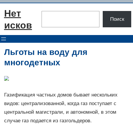
Перейти
Нет
к
Поиск
Поиск
содержимому
исков
Льготы на воду для
многодетных
Газификация частных домов бывает нескольких
видов: централизованной, когда газ поступает с
центральной магистрали, и автономной, в этом
случае газ подается из газгольдеров.