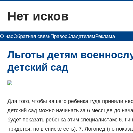
Перейти
Нет исков
к
содержимому
О нас
Обратная связь
Правообладателям
Реклама
Льготы детям военносл
детский сад
Для того, чтобы вашего ребенка туда приняли н
детский сад можно начинать за 6 месяцев до нач
будет показать ребенка этим специалистам: 6. Ги
придется, но в списке есть); 7. Логопед (по показ