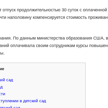
 отпуск продолжительностью 30 суток с оплаченной
очти наполовину компенсируется стоимость прожива
вания. По данным министерства образования США, 
паний оплачивала своим сотрудникам курсы повышен
ы.
ие
кий сад
ад
сти
ступлении в детский сад
детский сад