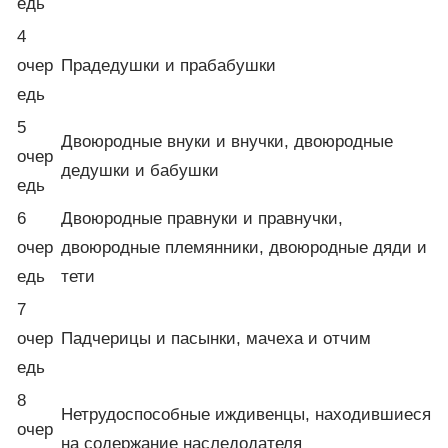
едь
4
очер
Прадедушки и прабабушки
едь
5
Двоюродные внуки и внучки, двоюродные
очер
дедушки и бабушки
едь
6
Двоюродные правнуки и правнучки,
очер
двоюродные племянники, двоюродные дяди и
едь
тети
7
очер
Падчерицы и пасынки, мачеха и отчим
едь
8
Нетрудоспособные иждивенцы, находившиеся
очер
на содержание наследодателя