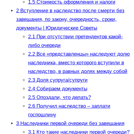
1.5
Стоимость оформления и налоги
2
Вступление в наследство после смерти без
завещания, по закону, очередность, сроки,
документы | Юридические Советы
2.1
При отсутствии претендентов какой-
либо очереди
2.2
Все «представленцы» наследуют долю
наследника, вместо которого вступили в
наследство, в равных долях между собой
2.3
Доля супруга/супруги
2.4
Собираем документы
2.5
Опоздали, что делать?
2.6
Получил наследство – заплати
госпошлину
3
Наследники первой очереди без завещания
3.1
Кто такие наследники первой очереди?