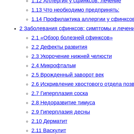
1.12
Аллергия у сфинксов: лечение
1.13
Что необходимо предпринять:
1.14
Профилактика аллергии у сфинксо
2
Заболевания сфинксов: симптомы и лечен
2.1
«Обзор болезней сфинксов»
2.2
Дефекты развития
2.3
Укорочение нижней челюсти
2.4
Микрофтальм
2.5
Врожденный заворот век
2.6
Искривление хвостового отдела поз
2.7
Гиперплазия соска
2.8
Недоразвитие тимуса
2.9
Гиперплазия десны
2.10
Дерматит
2.11
Васкулит