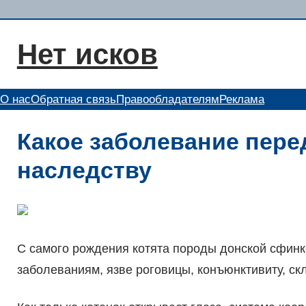
Перейти
к
Нет исков
содержимому
О нас
Обратная связь
Правообладателям
Реклама
Какое заболевание пере
наследству
С самого рождения котята породы донской сфин
заболеваниям, язве роговицы, конъюнктивиту, скл