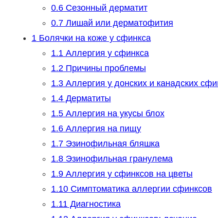
0.6
Сезонный дерматит
0.7
Лишай или дерматофития
1
Болячки на коже у сфинкса
1.1
Аллергия у сфинкса
1.2
Причины проблемы
1.3
Аллергия у донских и канадских сфи
1.4
Дерматиты
1.5
Аллергия на укусы блох
1.6
Аллергия на пищу
1.7
Эзинофильная бляшка
1.8
Эзинофильная гранулема
1.9
Аллергия у сфинксов на цветы
1.10
Симптоматика аллергии сфинксов
1.11
Диагностика