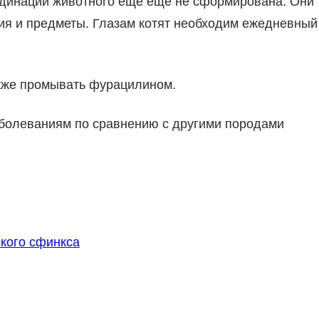
ординации животного еще еще не сформирована. Они
вия и предметы. Глазам котят необходим ежедневный
акже промывать фурацилином.
болеваниям по сравнению с другими породами
кого сфинкса