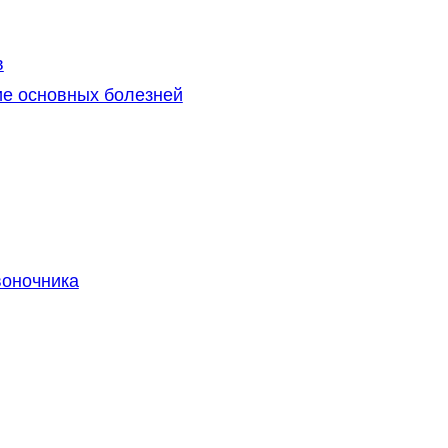
в
ие основных болезней
воночника