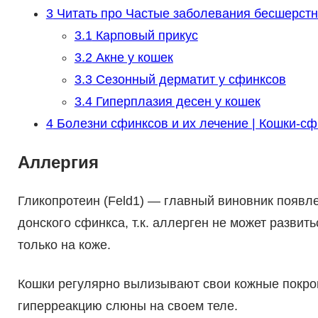
3
Читать про Частые заболевания бесшерстных
3.1
Карповый прикус
3.2
Акне у кошек
3.3
Сезонный дерматит у сфинксов
3.4
Гиперплазия десен у кошек
4
Болезни сфинксов и их лечение | Кошки-с
Аллергия
Гликопротеин (Feld1) — главный виновник появл
донского сфинкса, т.к. аллерген не может развит
только на коже.
Кошки регулярно вылизывают свои кожные покро
гиперреакцию слюны на своем теле.