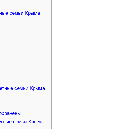
тные семьи Крыма
т
детные семьи Крыма
ы
охранены
детные семьи Крыма