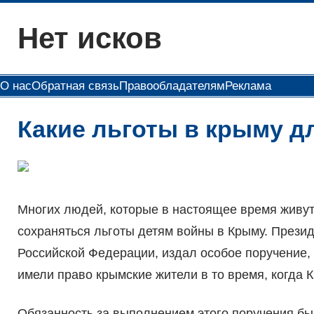
Перейти
Нет исков
к
содержимому
О нас
Обратная связь
Правообладателям
Реклама
Какие льготы в крыму д
Многих людей, которые в настоящее время живут 
сохраняться льготы детям войны в Крыму. Презид
Российской Федерации, издал особое поручение, в
имели право крымские жители в то время, когда
Обязанность за выполнением этого поручения был