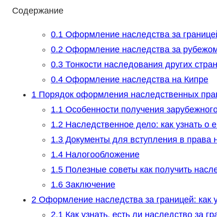
Содержание
0.1
Оформление наследства за границе
0.2
Оформление наследства за рубежом
0.3
Тонкости наследования других стран
0.4
Оформление наследства на Кипре
1
Порядок оформления наследственных прав
1.1
Особенности получения зарубежного
1.2
Наследственное дело: как узнать о е
1.3
Документы для вступления в права 
1.4
Налогообложение
1.5
Полезные советы как получить насл
1.6
Заключение
2
Оформление наследства за границей: как у
2.1
Как узнать, есть ли наследство за г