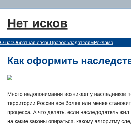
Перейти
к
Нет исков
содержимому
О нас
Обратная связь
Правообладателям
Реклама
Как оформить наследств
Много недопонимания возникает у наследников п
территории России все более или менее станови
процесса. А что делать, если наследодатель жил 
на какие законы опираться, какому алгоритму сл