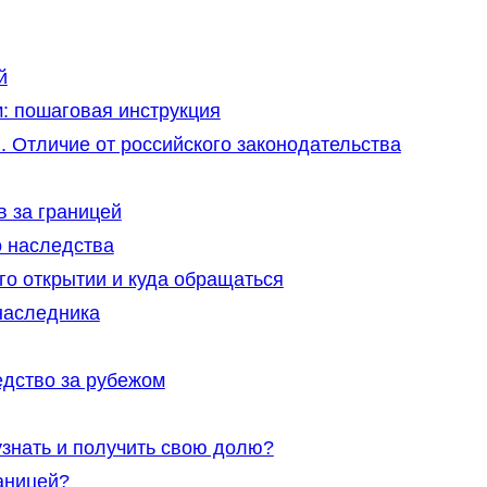
й
: пошаговая инструкция
. Отличие от российского законодательства
 за границей
 наследства
го открытии и куда обращаться
наследника
едство за рубежом
знать и получить свою долю?
раницей?