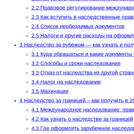
2.2
Правовое регулирование междунаро
2.3
Как вступить в наследственные пра
2.4
Список необходимых документов
2.5
Налоги и другие расходы на оформ
3
Наследство за рубежом — как узнать и пол
3.1
Куда обращаться и какие документы
3.2
Способы и сроки наследования
3.3
Отказ от наследства из другой стра
3.4
Налог на наследование
3.5
Махинации
4
Наследство за границей – как получить в 2
4.1
Международное наследование: прав
4.2
Как узнать о наследстве за границей
4.3
Где оформлять зарубежное наследов