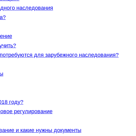
дного наследования
ва?
ление
учить?
 потребуются для зарубежного наследования?
ны
018 году?
овое регулирование
ание и какие нужны документы