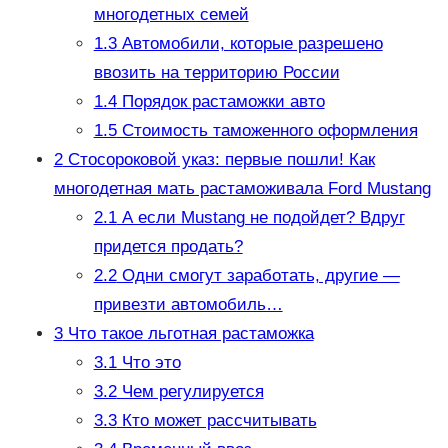
многодетных семей
1.3
Автомобили, которые разрешено
ввозить на территорию России
1.4
Порядок растаможки авто
1.5
Стоимость таможенного оформления
2
Стосороковой указ: первые пошли! Как
многодетная мать растаможивала Ford Mustang
2.1
А если Mustang не подойдет? Вдруг
придется продать?
2.2
Одни смогут заработать, другие —
привезти автомобиль…
3
Что такое льготная растаможка
3.1
Что это
3.2
Чем регулируется
3.3
Кто может рассчитывать