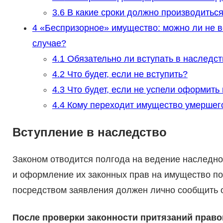
3.6
В какие сроки должно производитьс
4
«Беспризорное» имущество: можно ли не вст
случае?
4.1
Обязательно ли вступать в наследст
4.2
Что будет, если не вступить?
4.3
Что будет, если не успели оформить 
4.4
Кому переходит имущество умершего,
Вступление в наследство
Законом отводится полгода на ведение наследно
и оформление их законных прав на имущество пок
посредством заявления должен лично сообщить о
После проверки законности притязаний право