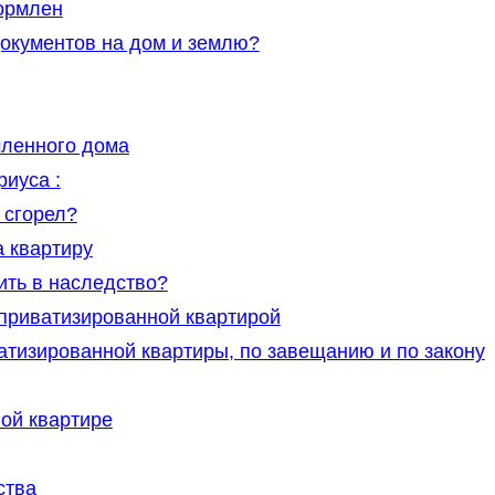
формлен
документов на дом и землю?
ленного дома
иуса :
 сгорел?
а квартиру
ить в наследство?
 приватизированной квартирой
атизированной квартиры, по завещанию и по закону
ой квартире
ства