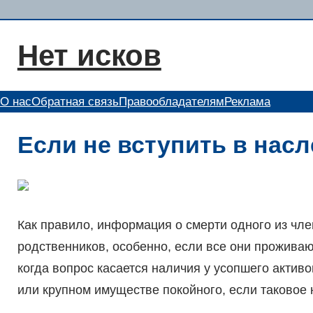
Перейти
к
Нет исков
содержимому
О нас
Обратная связь
Правообладателям
Реклама
Если не вступить в насл
Как правило, информация о смерти одного из чл
родственников, особенно, если все они проживают
когда вопрос касается наличия у усопшего активо
или крупном имуществе покойного, если таковое