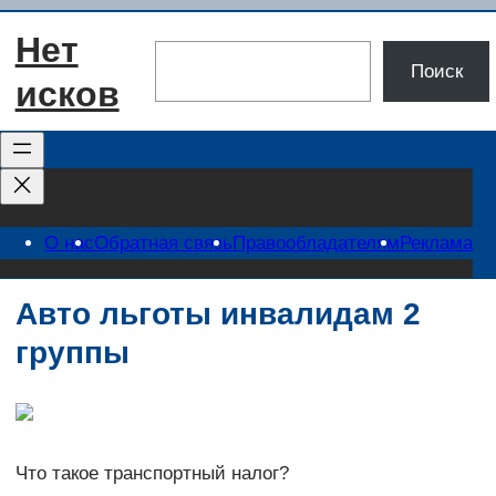
Перейти
Нет
к
Поиск
Поиск
содержимому
исков
О нас
Обратная связь
Правообладателям
Реклама
Авто льготы инвалидам 2
группы
Что такое транспортный налог?