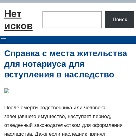
Перейти
Нет
к
Поиск
Поиск
содержимому
исков
Справка с места жительства
для нотариуса для
вступления в наследство
После смерти родственника или человека,
завещавшего имущество, наступает период,
отведенный законодательством для оформления
наследства. Даже если наследник принял