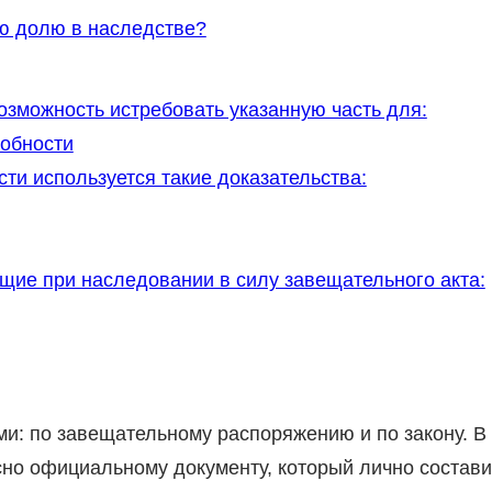
ю долю в наследстве?
озможность истребовать указанную часть для:
обности
и используется такие доказательства:
щие при наследовании в силу завещательного акта:
и: по завещательному распоряжению и по закону. В
но официальному документу, который лично состав