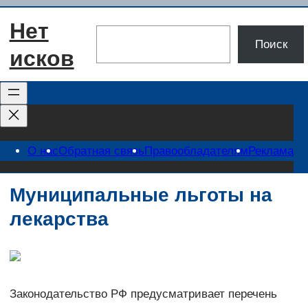
Перейти
Нет
к
Поиск
Поиск
содержимому
исков
О нас
Обратная связь
Правообладателям
Реклама
Муниципальные льготы на
лекарства
Законодательство РФ предусматривает перечень