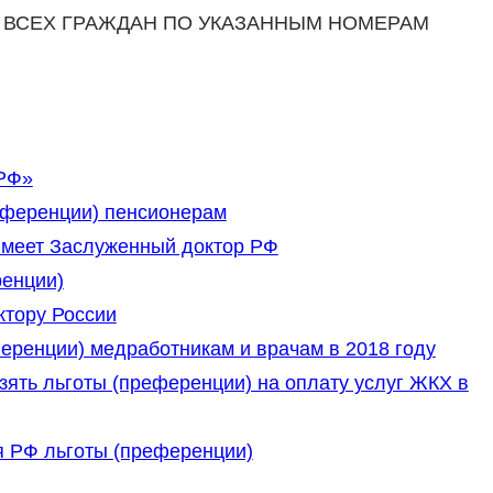
 ВСЕХ ГРАЖДАН ПО УКАЗАННЫМ НОМЕРАМ
 РФ»
еференции) пенсионерам
имеет Заслуженный доктор РФ
енции)
ктору России
еренции) медработникам и врачам в 2018 году
зять льготы (преференции) на оплату услуг ЖКХ в
 РФ льготы (преференции)