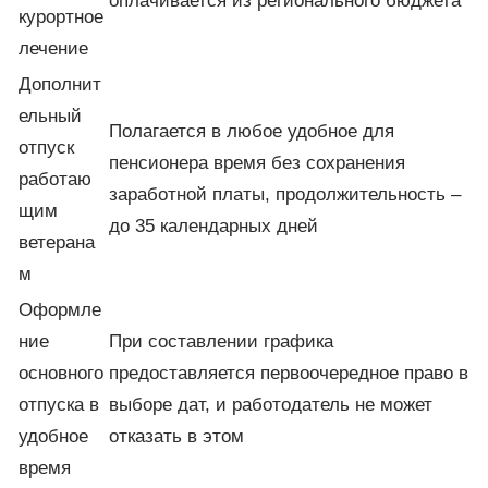
оплачивается из регионального бюджета
курортное
лечение
Дополнит
ельный
Полагается в любое удобное для
отпуск
пенсионера время без сохранения
работаю
заработной платы, продолжительность –
щим
до 35 календарных дней
ветерана
м
Оформле
ние
При составлении графика
основного
предоставляется первоочередное право в
отпуска в
выборе дат, и работодатель не может
удобное
отказать в этом
время