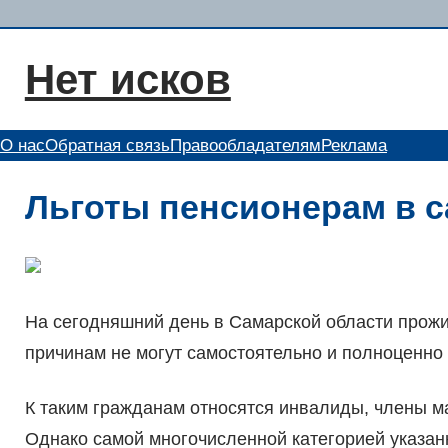
Перейти
к
Нет исков
содержимому
О нас
Обратная связь
Правообладателям
Реклама
Льготы пенсионерам в 
На сегодняшний день в Самарской области прожи
причинам не могут самостоятельно и полноценно 
К таким гражданам относятся инвалиды, члены ма
Однако самой многочисленной категорией указа