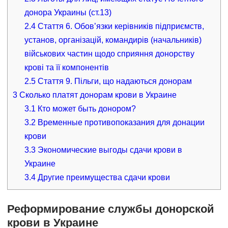
донора Украины (ст.13)
2.4
Стаття 6. Обов’язки керiвникiв пiдприємств,
установ, органiзацiй, командирiв (начальникiв)
вiйськових частин щодо сприяння донорству
кровi та її компонентiв
2.5
Стаття 9. Пiльги, що надаються донорам
3
Сколько платят донорам крови в Украине
3.1
Кто может быть донором?
3.2
Временные противопоказания для донации
крови
3.3
Экономические выгоды сдачи крови в
Украине
3.4
Другие преимущества сдачи крови
Реформирование службы донорской
крови в Украине