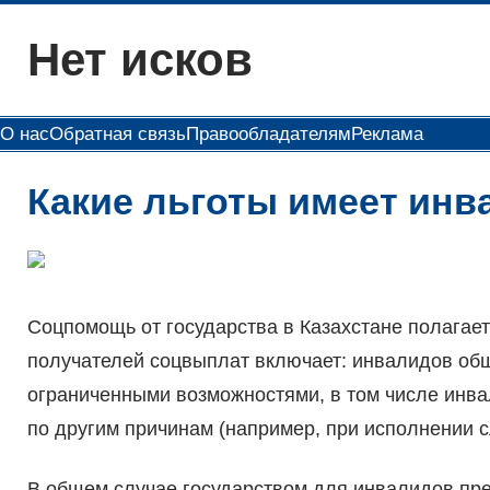
Перейти
Нет исков
к
содержимому
О нас
Обратная связь
Правообладателям
Реклама
Какие льготы имеет инв
Соцпомощь от государства в Казахстане полагае
получателей соцвыплат включает: инвалидов общ
ограниченными возможностями, в том числе инва
по другим причинам (например, при исполнении с
В общем случае государством для инвалидов пр