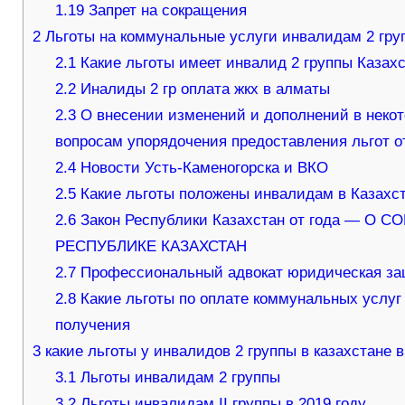
1.19
Запрет на сокращения
2
Льготы на коммунальные услуги инвалидам 2 груп
2.1
Какие льготы имеет инвалид 2 группы Казах
2.2
Иналиды 2 гр оплата жкх в алматы
2.3
О внесении изменений и дополнений в некот
вопросам упорядочения предоставления льгот о
2.4
Новости Усть-Каменогорска и ВКО
2.5
Какие льготы положены инвалидам в Казахс
2.6
Закон Республики Казахстан от года —
РЕСПУБЛИКЕ КАЗАХСТАН
2.7
Профессиональный адвокат юридическая з
2.8
Какие льготы по оплате коммунальных услуг
получения
3
какие льготы у инвалидов 2 группы в казахстане в
3.1
Льготы инвалидам 2 группы
3.2
Льготы инвалидам II группы в 2019 году