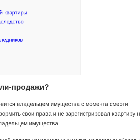
ой квартиры
аследство
следников
пли-продажи?
овится владельцем имущества с момента смерти
формить свои права и не зарегистрировал квартиру 
владельцем имущества.