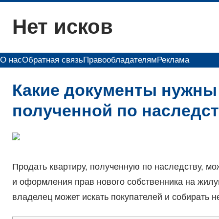
Перейти
Нет исков
к
содержимому
О нас
Обратная связь
Правообладателям
Реклама
Какие документы нужны
полученной по наследс
Продать квартиру, полученную по наследству, м
и оформления прав нового собственника на жил
владелец может искать покупателей и собирать 