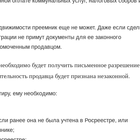
нной оплате коммунальных услуг, налоговых сборов 
движимости преемник еще не может. Даже если сдел
трации не примут документы для ее законного
номоченным продавцом.
 необходимо будет получить письменное разрешение
ятельность продавца будет признана незаконной.
тиру, ему необходимо:
сли ранее она не была учтена в Росреестре, или
ннике;
осреестре;