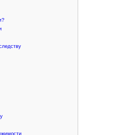
и?
и
следству
ву
ижимости