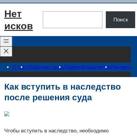
Перейти
Нет
к
Поиск
Поиск
содержимому
исков
О нас
Обратная связь
Правообладателям
Реклама
Как вступить в наследство
после решения суда
Чтобы вступить в наследство, необходимо