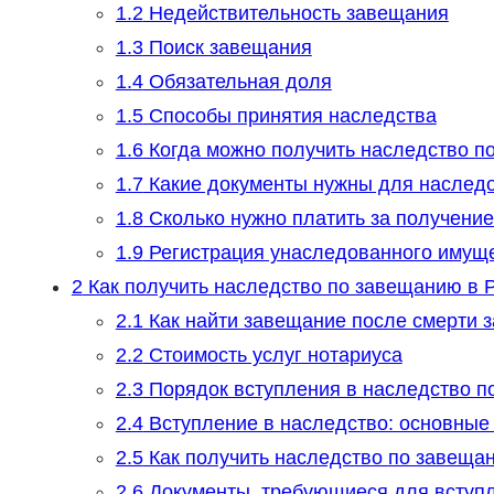
1.2
Недействительность завещания
1.3
Поиск завещания
1.4
Обязательная доля
1.5
Способы принятия наследства
1.6
Когда можно получить наследство п
1.7
Какие документы нужны для наслед
1.8
Сколько нужно платить за получени
1.9
Регистрация унаследованного имущ
2
Как получить наследство по завещанию в 
2.1
Как найти завещание после смерти 
2.2
Стоимость услуг нотариуса
2.3
Порядок вступления в наследство п
2.4
Вступление в наследство: основные
2.5
Как получить наследство по завеща
2.6
Документы, требующиеся для вступл