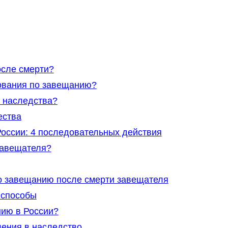
осле смерти?
ования по завещанию?
е наследства?
ества
России: 4 последовательных действия
завещателя?
о завещанию после смерти завещателя
 способы
нию в России?
ения в наследство