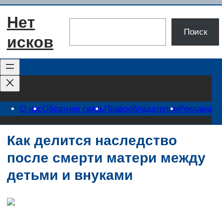
Перейти
Нет
к
Поиск
Поиск
содержимому
исков
О нас
Обратная связь
Правообладателям
Реклама
Как делится наследство
после смерти матери между
детьми и внуками