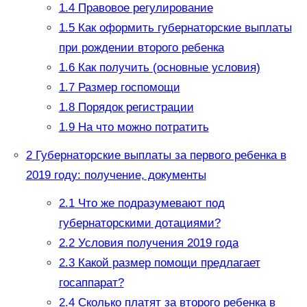
1.4
Правовое регулирование
1.5
Как оформить губернаторские выплаты
при рождении второго ребенка
1.6
Как получить (основные условия)
1.7
Размер госпомощи
1.8
Порядок регистрации
1.9
На что можно потратить
2
Губернаторские выплаты за первого ребенка в
2019 году: получение, документы
2.1
Что же подразумевают под
губернаторскими дотациями?
2.2
Условия получения 2019 года
2.3
Какой размер помощи предлагает
госаппарат?
2.4
Сколько платят за второго ребенка в